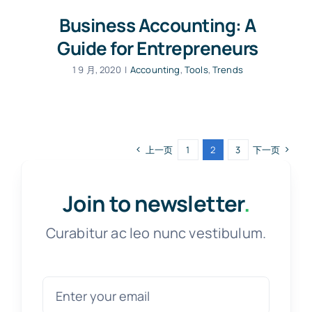
Business Accounting: A
Guide for Entrepreneurs
1 9 月, 2020
|
Accounting
,
Tools
,
Trends
上一页
1
2
3
下一页
Join to newsletter
.
Curabitur ac leo nunc vestibulum.