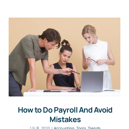
How to Do Payroll And Avoid
Mistakes
1 9 月, 2020
|
Accounting
,
Tools
,
Trends