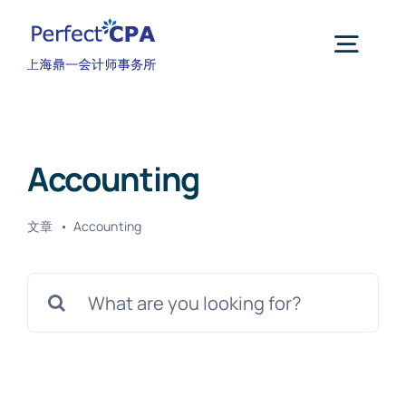
跳
过
Togg
内
Navig
容
首页
Accounting
关于我们
文章
Accounting
核心业务
搜
索：
财税月报
联系我们