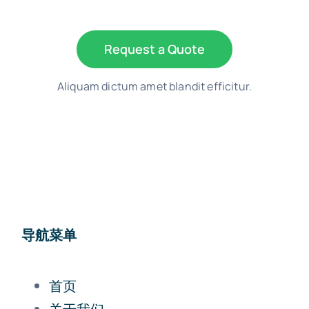
Request a Quote
Aliquam dictum amet blandit efficitur.
导航菜单
首页