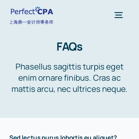
跳
过
Togg
内
Navig
容
FAQs
首页
Phasellus sagittis turpis eget
关于我们
enim ornare finibus. Cras ac
mattis arcu, nec ultrices neque.
核心业务
财税月报
联系我们
Sed lectus purus lobortis eu aliquet?